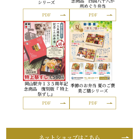
念商品 四国八十八か
シリーズ
所めぐり弁当
PDF
PDF
岡山駅弁１３５周年記
季節のお弁当 夏のご褒
念商品 復刻版『 特上
美ご膳シリーズ
祭ずし』
PDF
PDF
ネットショップはこちら