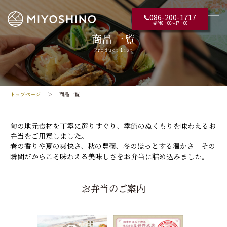
086-200-1717
受付8：00〜17：00
商品一覧
Product List
トップページ
商品一覧
旬の地元食材を丁寧に選りすぐり、季節のぬくもりを味わえるお
弁当をご用意しました。
春の香りや夏の爽快さ、秋の豊穣、冬のほっとする温かさ―その
瞬間だからこそ味わえる美味しさをお弁当に詰め込みました。
お弁当のご案内